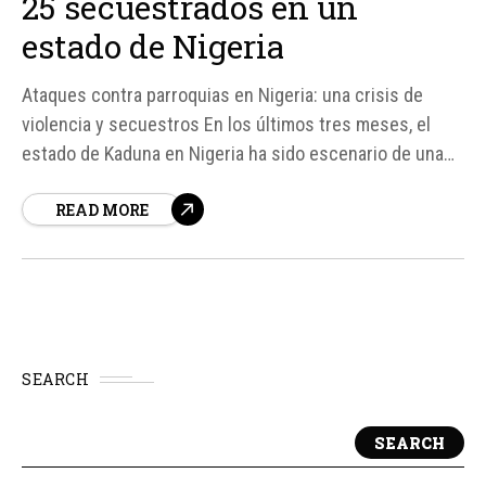
25 secuestrados en un
estado de Nigeria
Ataques contra parroquias en Nigeria: una crisis de
violencia y secuestros En los últimos tres meses, el
estado de Kaduna en Nigeria ha sido escenario de una
serie de ataques contra parroquias que han dejado un
READ MORE
saldo de 9 muertos y 25 personas secuestradas, según
informó el P. Christian Okewu Emmanuel, canciller de la
arquidiócesis de...
SEARCH
SEARCH