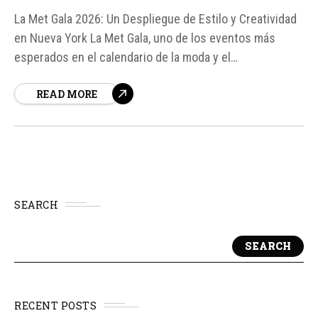
La Met Gala 2026: Un Despliegue de Estilo y Creatividad
en Nueva York La Met Gala, uno de los eventos más
esperados en el calendario de la moda y el
entretenimiento, volvió a conquistar Nueva York con su
READ MORE
edición 2026, bajo el lema "Arte de vestuario". Más de
300 invitados desfilaron por la escalinata del...
SEARCH
SEARCH
RECENT POSTS