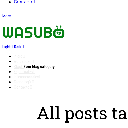
Contacto
More...
Light
Dark
Inicio
Actualidad
Blog
Your blog category
Espirituales
Internacionales
Tecnología
Contacto
All posts 