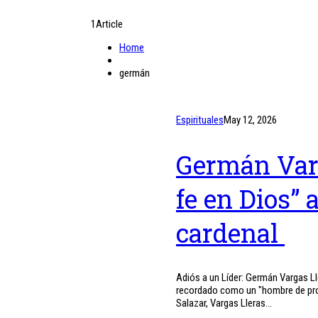
1
Article
Home
germán
Espirituales
May 12, 2026
Germán Varg
fe en Dios” 
cardenal
Adiós a un Líder: Germán Vargas Ll
recordado como un "hombre de prof
Salazar, Vargas Lleras...