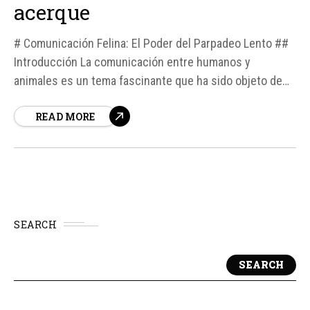
acerque
# Comunicación Felina: El Poder del Parpadeo Lento ##
Introducción La comunicación entre humanos y
animales es un tema fascinante que ha sido objeto de
estudio durante mucho tiempo. Recientemente, una
READ MORE
investigación publicada en Scientific Reports ha
descubierto que los gatos pueden responder a un gesto
específico realizado por los humanos, lo que abre...
SEARCH
SEARCH