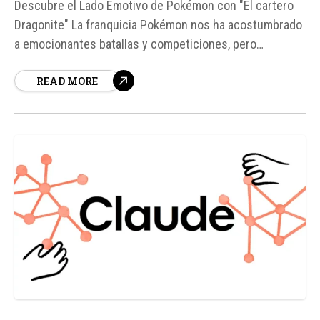
Descubre el Lado Emotivo de Pokémon con "El cartero
Dragonite" La franquicia Pokémon nos ha acostumbrado
a emocionantes batallas y competiciones, pero
ocasionalmente nos sorprende con historias que tocan
READ MORE
fibras más sensibles. "Pokémon: El cartero Dragonite"
es un corto animado que nos lleva por un camino menos
transitado, explorando la conexión humana...