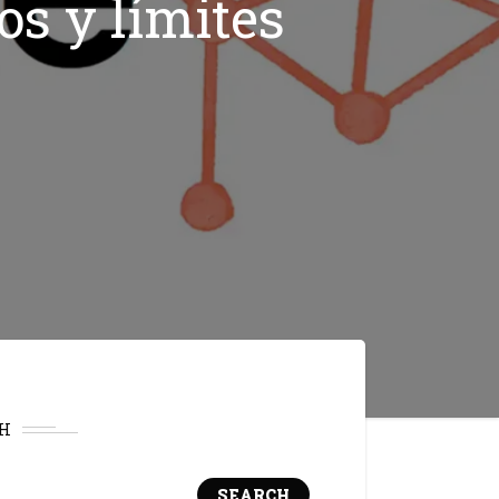
os y límites
H
SEARCH