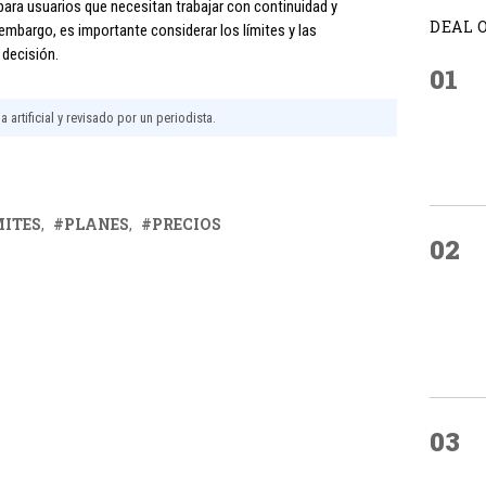
ara usuarios que necesitan trabajar con continuidad y
DEAL 
embargo, es importante considerar los límites y las
 decisión.
01
 artificial y revisado por un periodista.
MITES
PLANES
PRECIOS
02
03