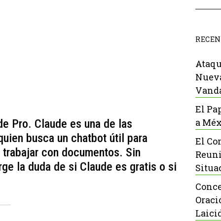
RECEN
Ataqu
Nueva
Vanda
El Pa
a Méx
de Pro. Claude es una de las
quien busca un chatbot útil para
El Co
o trabajar con documentos. Sin
Reuni
ge la duda de si Claude es gratis o si
Situa
Conce
Oraci
Laici