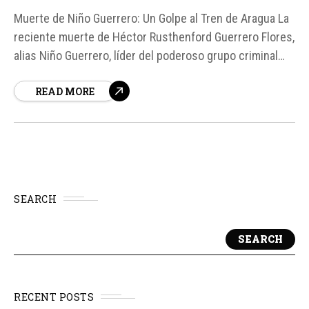
Muerte de Niño Guerrero: Un Golpe al Tren de Aragua La
reciente muerte de Héctor Rusthenford Guerrero Flores,
alias Niño Guerrero, líder del poderoso grupo criminal
conocido como el Tren de Aragua, ha enviado ondas de
READ MORE
choque en la región. Según fuentes, Guerrero murió en
una operación estadounidense en el...
SEARCH
SEARCH
RECENT POSTS