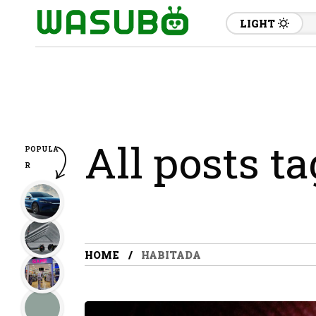
LIGHT
All posts t
POPULA
R
HOME
HABITADA