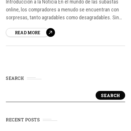
Introducción a la Noticia En el mundo de las subastas
online, los compradores a menudo se encuentran con
sorpresas, tanto agradables como desagradables. Sin
embargo, la historia de un hombre que pagó solo 23
READ MORE
dólares por una caja de PC en una subasta y descubrió
que contenía un equipo de gama alta, incluyendo una...
SEARCH
SEARCH
RECENT POSTS