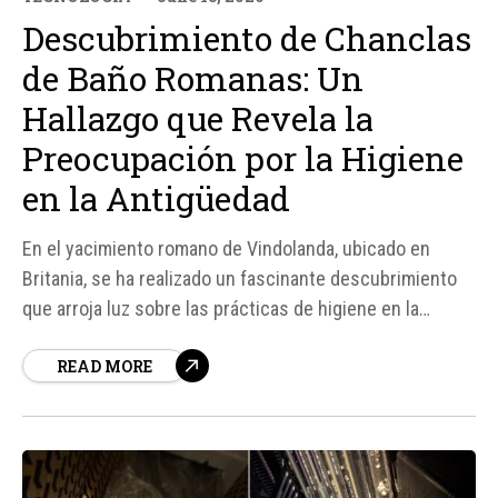
Descubrimiento de Chanclas
de Baño Romanas: Un
Hallazgo que Revela la
Preocupación por la Higiene
en la Antigüedad
En el yacimiento romano de Vindolanda, ubicado en
Britania, se ha realizado un fascinante descubrimiento
que arroja luz sobre las prácticas de higiene en la
antigua Roma. Un equipo de arqueólogos ha encontrado
READ MORE
chanclas de baño que datan de hace aproximadamente
1. 900 años, lo que las convierte en las más antiguas
de...