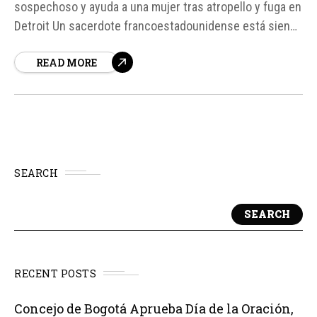
sospechoso y ayuda a una mujer tras atropello y fuga en
Detroit Un sacerdote francoestadounidense está siendo
aclamado como un héroe después de intervenir
READ MORE
rápidamente en las inmediaciones del Santuario San
José de Detroit, Estados Unidos. El canónigo P.
SEARCH
SEARCH
RECENT POSTS
Concejo de Bogotá Aprueba Día de la Oración,