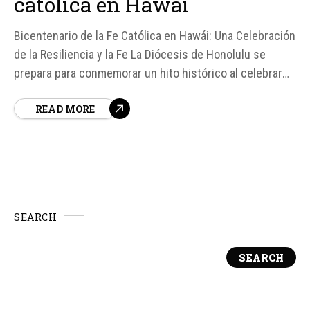
católica en Hawái
Bicentenario de la Fe Católica en Hawái: Una Celebración
de la Resiliencia y la Fe La Diócesis de Honolulu se
prepara para conmemorar un hito histórico al celebrar
los 200 años de la llegada del catolicismo a Hawái,
READ MORE
Estados Unidos. Según fuentes, la diócesis anunció las
celebraciones del bicentenario...
SEARCH
SEARCH