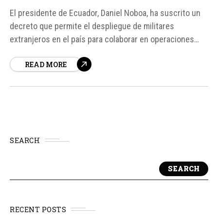
El presidente de Ecuador, Daniel Noboa, ha suscrito un
decreto que permite el despliegue de militares
extranjeros en el país para colaborar en operaciones
contra bandas criminales. Esta decisión se enmarca en
READ MORE
la estrategia de seguridad del Ejecutivo ecuatoriano
frente a las organizaciones criminales dedicadas al
narcotráfico, la minería ilegal y las extorsiones...
SEARCH
SEARCH
RECENT POSTS