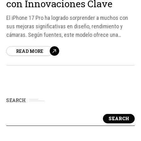
con Innovaciones Clave
El iPhone 17 Pro ha logrado sorprender a muchos con
sus mejoras significativas en diseño, rendimiento y
cámaras. Según fuentes, este modelo ofrece una
experiencia única que justifica su inversión,
READ MORE
especialmente ahora que está disponible a un precio
más accesible. Con un diseño que rompe moldes y una
pantalla que atrapa...
SEARCH
SEARCH