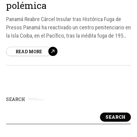
polémica
Panamá Reabre Cárcel Insular tras Histórica Fuga de
Presos Panamá ha reactivado un centro penitenciario en
la Isla Coiba, en el Pacífico, tras la inédita fuga de 195
presos de una cárcel cercana a la capital. La medida ha
READ MORE
generado polémica y ha sido implementada con el
traslado de 29 reos...
SEARCH
SEARCH