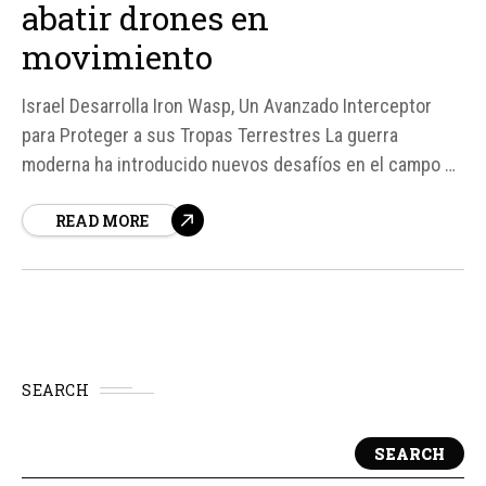
abatir drones en
movimiento
Israel Desarrolla Iron Wasp, Un Avanzado Interceptor
para Proteger a sus Tropas Terrestres La guerra
moderna ha introducido nuevos desafíos en el campo de
batalla, con la proliferación de drones y municiones
READ MORE
merodeadoras que representan una amenaza letal para
los ejércitos convencionales. Para contrarrestar esta
vulnerabilidad, la industria de defensa israelí ha...
SEARCH
SEARCH