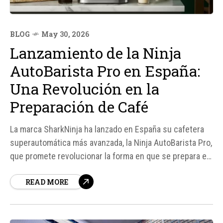
BLOG
May 30, 2026
Lanzamiento de la Ninja
AutoBarista Pro en España:
Una Revolución en la
Preparación de Café
La marca SharkNinja ha lanzado en España su cafetera
superautomática más avanzada, la Ninja AutoBarista Pro,
que promete revolucionar la forma en que se prepara el
café en casa. Según fuentes de la empresa, esta
READ MORE
máquina es capaz de preparar una variedad de bebidas,
desde un espresso hasta un cold brew, con...