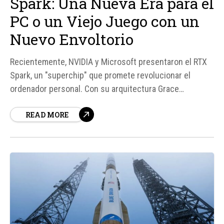
Spark: Una Nueva Era para el
PC o un Viejo Juego con un
Nuevo Envoltorio
Recientemente, NVIDIA y Microsoft presentaron el RTX
Spark, un "superchip" que promete revolucionar el
ordenador personal. Con su arquitectura Grace
Blackwell y hasta 128 GB de memoria unificada, este
READ MORE
chip parece tener todos los ingredientes para ser un
éxito. Sin embargo, al leer la letra pequeña, surgen
algunas sombras que hacen cuestionar si este
lanzamiento es...