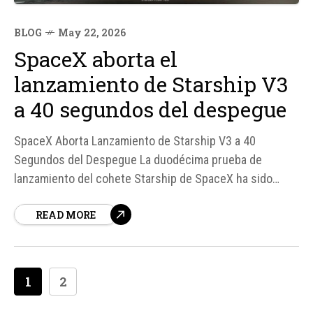
BLOG
May 22, 2026
SpaceX aborta el
lanzamiento de Starship V3
a 40 segundos del despegue
SpaceX Aborta Lanzamiento de Starship V3 a 40
Segundos del Despegue La duodécima prueba de
lanzamiento del cohete Starship de SpaceX ha sido
abortada a solo 40 segundos del despegue debido a un
READ MORE
fallo en el brazo que conecta la torre de lanzamiento con
el cohete. Según fuentes, el equipo de mando se vio
obligado a...
1
2