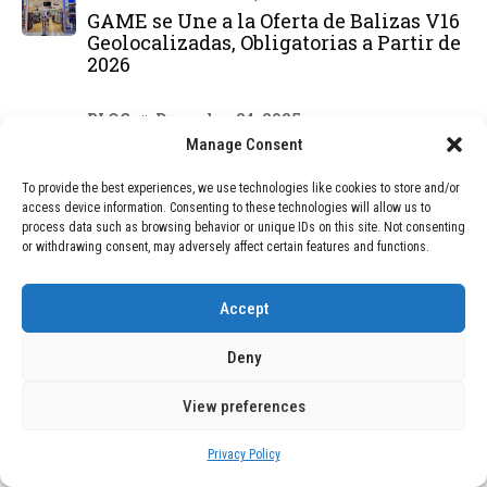
GAME se Une a la Oferta de Balizas V16
Geolocalizadas, Obligatorias a Partir de
2026
BLOG
December 24, 2025
Devastadora Explosión en Residencia
Manage Consent
de Ancianos de Pensilvania Deja al
Menos Dos Víctimas Fatales
To provide the best experiences, we use technologies like cookies to store and/or
access device information. Consenting to these technologies will allow us to
process data such as browsing behavior or unique IDs on this site. Not consenting
or withdrawing consent, may adversely affect certain features and functions.
DEAL OF THE MONTH
Accept
01
TECNOLOGÍA
December 24, 2025
Vídeo impactante: BYD revela en
Deny
grabación cómo añadir 400 km de rango
en apenas 5 minutos de carga
View preferences
Privacy Policy
02
TECNOLOGÍA
February 9, 2026