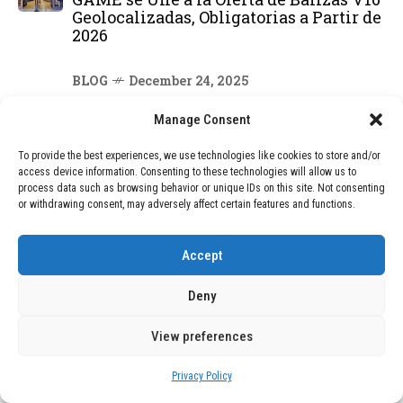
Geolocalizadas, Obligatorias a Partir de
2026
BLOG
December 24, 2025
Devastadora Explosión en Residencia
de Ancianos de Pensilvania Deja al
Manage Consent
Menos Dos Víctimas Fatales
To provide the best experiences, we use technologies like cookies to store and/or
access device information. Consenting to these technologies will allow us to
process data such as browsing behavior or unique IDs on this site. Not consenting
DEAL OF THE MONTH
or withdrawing consent, may adversely affect certain features and functions.
01
TECNOLOGÍA
December 24, 2025
Accept
Vídeo impactante: BYD revela en
grabación cómo añadir 400 km de rango
Deny
en apenas 5 minutos de carga
View preferences
02
TECNOLOGÍA
February 9, 2026
Privacy Policy
Motor de 800 W, rango de 45 km y