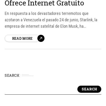
Ofrece Internet Gratuito
En respuesta a los devastadores terremotos que
azotaron a Venezuela el pasado 24 de junio, Starlink, la
empresa de internet satelital de Elon Musk, ha
anunciado que ofrecerá servicio gratuito en las zonas
READ MORE
afectadas. Esta medida busca facilitar las
comunicaciones durante las labores de rescate y la
atención de la emergencia en un país donde la...
SEARCH
SEARCH