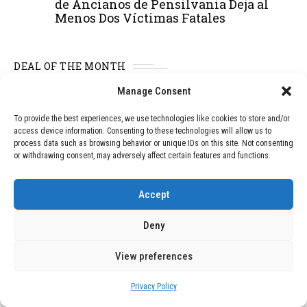
de Ancianos de Pensilvania Deja al
Menos Dos Víctimas Fatales
DEAL OF THE MONTH
Manage Consent
01
TECNOLOGÍA
December 24, 2025
Vídeo impactante: BYD revela en
To provide the best experiences, we use technologies like cookies to store and/or
grabación cómo añadir 400 km de rango
access device information. Consenting to these technologies will allow us to
en apenas 5 minutos de carga
process data such as browsing behavior or unique IDs on this site. Not consenting
or withdrawing consent, may adversely affect certain features and functions.
02
TECNOLOGÍA
February 9, 2026
Accept
Motor de 800 W, rango de 45 km y
ruedas todo terreno: este scooter cuesta
Deny
solo 300 euros y representa una
adquisición impresionante
View preferences
Privacy Policy
03
BLOG
December 24, 2025