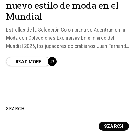
nuevo estilo de moda en el
Mundial
Estrellas de la Selección Colombiana se Adentran en la
Moda con Colecciones Exclusivas En el marco del
Mundial 2026, los jugadores colombianos Juan Fernando
Quintero, Daniel Muñoz, Jefferson Lerma y Yerry Mina
READ MORE
han decidido unir fuerzas con la marca de moda Quest
para lanzar colecciones exclusivas que fusionan estilo,
identidad y deportividad.
SEARCH
SEARCH