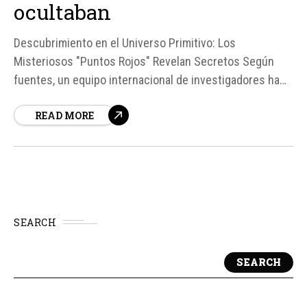
ocultaban
Descubrimiento en el Universo Primitivo: Los
Misteriosos "Puntos Rojos" Revelan Secretos Según
fuentes, un equipo internacional de investigadores ha
realizado un descubrimiento significativo en el universo
READ MORE
primitivo, relacionado con los enigmáticos "puntos
rojos" (LRD, little red dots) que han intrigado a los
astrónomos durante años. Estos objetos, situados a
más de...
SEARCH
SEARCH