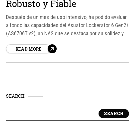
Robusto y Fiable
Después de un mes de uso intensivo, he podido evaluar
a fondo las capacidades del Asustor Lockerstor 6 Gen2+
(AS6706T v2), un NAS que se destaca por su solidez y
fiabilidad en el mercado de almacenamiento en red. En
READ MORE
este análisis, exploraremos sus características
técnicas, diseño, rendimiento y aplicaciones, así como
sus ventajas y...
SEARCH
SEARCH