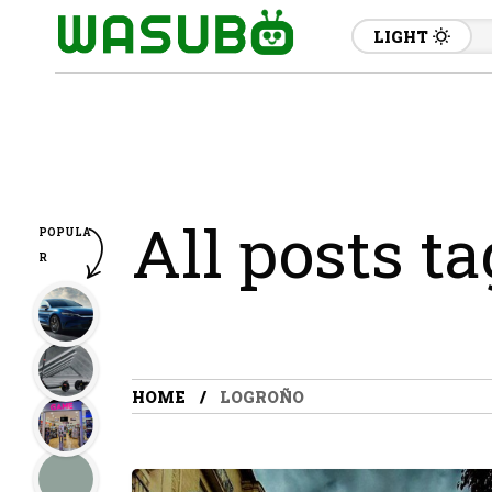
LIGHT
All posts t
POPULA
R
HOME
LOGROÑO