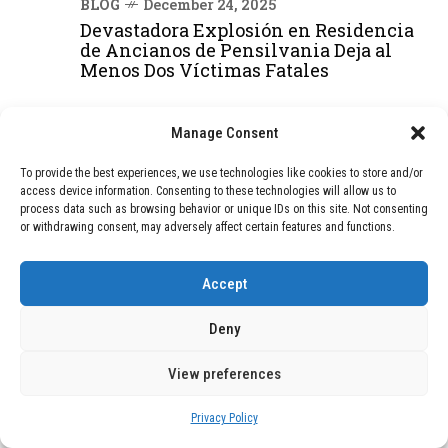
BLOG
December 24, 2025
Devastadora Explosión en Residencia
de Ancianos de Pensilvania Deja al
Menos Dos Víctimas Fatales
Manage Consent
DEAL OF THE MONTH
To provide the best experiences, we use technologies like cookies to store and/or
01
TECNOLOGÍA
December 24, 2025
access device information. Consenting to these technologies will allow us to
Vídeo impactante: BYD revela en
process data such as browsing behavior or unique IDs on this site. Not consenting
grabación cómo añadir 400 km de rango
or withdrawing consent, may adversely affect certain features and functions.
en apenas 5 minutos de carga
Accept
02
TECNOLOGÍA
February 9, 2026
Deny
Motor de 800 W, rango de 45 km y
ruedas todo terreno: este scooter cuesta
View preferences
solo 300 euros y representa una
adquisición impresionante
Privacy Policy