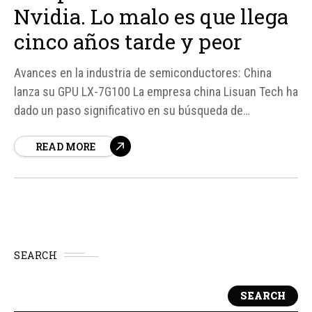
Nvidia. Lo malo es que llega
cinco años tarde y peor
Avances en la industria de semiconductores: China
lanza su GPU LX-7G100 La empresa china Lisuan Tech ha
dado un paso significativo en su búsqueda de
independencia en el ámbito de los semiconductores
READ MORE
con el lanzamiento de su nueva GPU, la LX-7G100.
Aunque este avance es notable, el rendimiento de la
tarjeta gráfica...
SEARCH
SEARCH