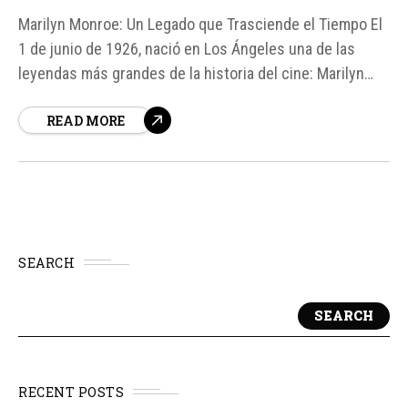
Marilyn Monroe: Un Legado que Trasciende el Tiempo El
1 de junio de 1926, nació en Los Ángeles una de las
leyendas más grandes de la historia del cine: Marilyn
Monroe. A cien años de su nacimiento, su legado sigue
READ MORE
siendo relevante, y su filmografía es un testimonio de su
talento y versatilidad como actriz...
SEARCH
SEARCH
RECENT POSTS