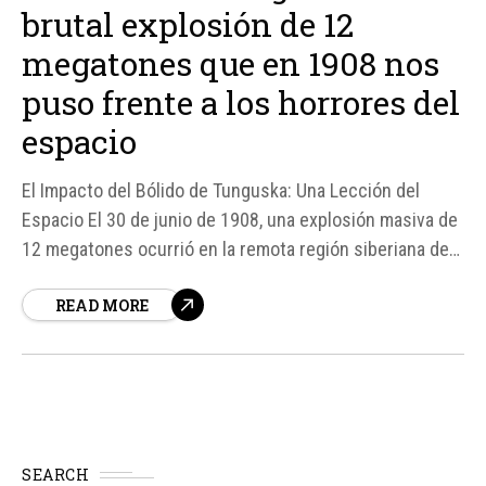
brutal explosión de 12
megatones que en 1908 nos
puso frente a los horrores del
espacio
El Impacto del Bólido de Tunguska: Una Lección del
Espacio El 30 de junio de 1908, una explosión masiva de
12 megatones ocurrió en la remota región siberiana de
Tunguska, dejando una huella indeleble en la historia. La
READ MORE
explosión, que fue tan poderosa que se comparó con
una bomba H, destruyó millones de árboles...
SEARCH