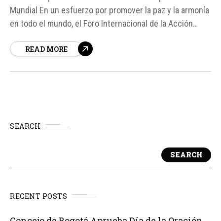
Mundial En un esfuerzo por promover la paz y la armonía
en todo el mundo, el Foro Internacional de la Acción
Católica (FIAC) ha lanzado la iniciativa "Un Minuto por la
READ MORE
Paz" para el lunes 8 de junio de 2026.
SEARCH
SEARCH
RECENT POSTS
Concejo de Bogotá Aprueba Día de la Oración,