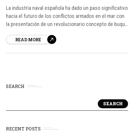
La industria naval española ha dado un paso significativo
hacia el futuro de los conflictos armados en el mar con
la presentación de un revolucionario concepto de buque
de superficie no tripulado por parte de Navantia. Este
READ MORE
gigante de 75 metros de eslora, diseñado para operar de
forma completamente autónoma, promete transformar
las...
SEARCH
SEARCH
RECENT POSTS