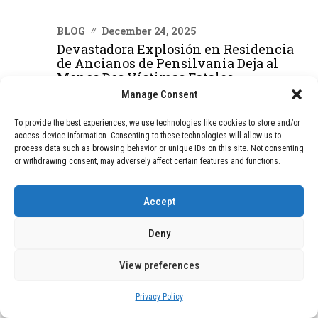
BLOG
December 24, 2025
Devastadora Explosión en Residencia
de Ancianos de Pensilvania Deja al
Menos Dos Víctimas Fatales
Manage Consent
To provide the best experiences, we use technologies like cookies to store and/or
DEAL OF THE MONTH
access device information. Consenting to these technologies will allow us to
process data such as browsing behavior or unique IDs on this site. Not consenting
01
TECNOLOGÍA
December 24, 2025
or withdrawing consent, may adversely affect certain features and functions.
Vídeo impactante: BYD revela en
grabación cómo añadir 400 km de rango
Accept
en apenas 5 minutos de carga
Deny
02
TECNOLOGÍA
February 9, 2026
View preferences
Motor de 800 W, rango de 45 km y
ruedas todo terreno: este scooter cuesta
Privacy Policy
solo 300 euros y representa una
adquisición impresionante