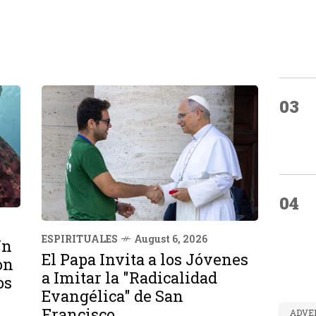
03
04
ESPIRITUALES
August 6, 2026
Un
El Papa Invita a los Jóvenes
on
a Imitar la "Radicalidad
os
Evangélica" de San
Francisco
ADVE