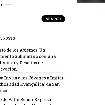
H
SEARCH
T POSTS
isto de los Abismos: Un
mento Submarino con una
Historia y Desafíos de
rvación
pa Invita a los Jóvenes a Imitar
adicalidad Evangélica” de San
isco
o de Palm Beach Expresa