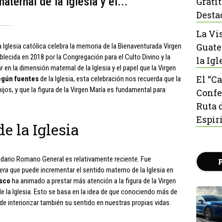
ternal de la Iglesia y el...
Grati
Desta
La Vi
Guate
 Iglesia católica celebra la memoria de la Bienaventurada Virgen
ablecida en 2018 por la Congregación para el Culto Divino y la
la Igl
en la dimensión maternal de la Iglesia y el papel que la Virgen
El “C
gún fuentes
de la Iglesia, esta celebración nos recuerda que la
ijos, y que la figura de la Virgen María es fundamental para
Confe
Ruta 
Espir
e la Iglesia
ndario Romano General es relativamente reciente. Fue
era
que puede incrementar el sentido materno de la Iglesia en
isco
ha animado a prestar más atención a la figura de la Virgen
 de la Iglesia. Esto se basa en la idea de que conociendo más de
e interiorizar también su sentido en nuestras propias vidas.