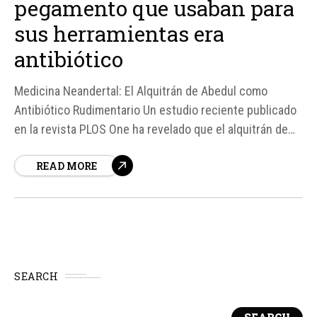
pegamento que usaban para
sus herramientas era
antibiótico
Medicina Neandertal: El Alquitrán de Abedul como
Antibiótico Rudimentario Un estudio reciente publicado
en la revista PLOS One ha revelado que el alquitrán de
corteza de abedul utilizado por los neandertales como
READ MORE
pegamento para sus herramientas podría haber tenido
un propósito adicional: servir como un desinfectante o
antibiótico primitivo para tratar heridas e infecciones de
la...
SEARCH