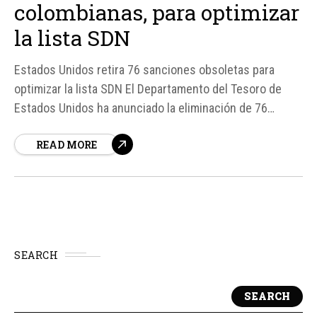
colombianas, para optimizar
la lista SDN
Estados Unidos retira 76 sanciones obsoletas para
optimizar la lista SDN El Departamento del Tesoro de
Estados Unidos ha anunciado la eliminación de 76
sanciones de su Lista de Nacionales Especialmente
READ MORE
Designados y Personas Bloqueadas (SDN List), en un
esfuerzo por modernizar y optimizar la lista. Según
fuentes, esta medida incluye la eliminación de
individuos fallecidos,...
SEARCH
SEARCH