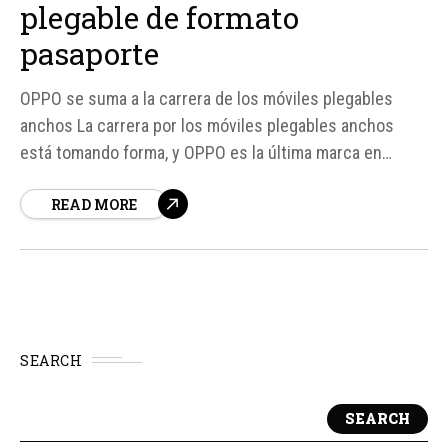
plegable de formato
pasaporte
OPPO se suma a la carrera de los móviles plegables
anchos La carrera por los móviles plegables anchos
está tomando forma, y OPPO es la última marca en
unirse a esta tendencia. Según una filtración de Digital
READ MORE
Chat Station, la compañía china está trabajando en un
nuevo móvil plegable con un diseño más...
SEARCH
SEARCH