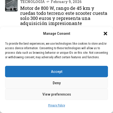
TECNOLOGÍA
February 9, 2026
Motor de 800 W, rango de 45 km y
ruedas todo terreno: este scooter cuesta
solo 300 euros y representa una
adquisición impresionante
Manage Consent
BLOG
December 24, 2025
GAME se Une a la Oferta de Balizas V16
To provide the best experiences, we use technologies like cookies to store and/or
Geolocalizadas, Obligatorias a Partir de
access device information. Consenting to these technologies will allow us to
2026
process data such as browsing behavior or unique IDs on this site. Not consenting
or withdrawing consent, may adversely affect certain features and functions.
BLOG
December 24, 2025
Devastadora Explosión en Residencia
Accept
de Ancianos de Pensilvania Deja al
Menos Dos Víctimas Fatales
Deny
View preferences
DEAL OF THE MONTH
Privacy Policy
01
TECNOLOGÍA
December 24, 2025