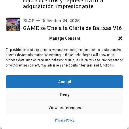
solo 300 euros y representa una
adquisición impresionante
BLOG
December 24, 2025
GAME se Une a la Oferta de Balizas V16
Geolocalizadas, Obligatorias a Partir de
Manage Consent
2026
To provide the best experiences, we use technologies like cookies to store and/or
BLOG
December 24, 2025
access device information. Consenting to these technologies will allow us to
Devastadora Explosión en Residencia
process data such as browsing behavior or unique IDs on this site. Not consenting
or withdrawing consent, may adversely affect certain features and functions.
de Ancianos de Pensilvania Deja al
Menos Dos Víctimas Fatales
Accept
DEAL OF THE MONTH
Deny
01
TECNOLOGÍA
December 24, 2025
View preferences
Vídeo impactante: BYD revela en
grabación cómo añadir 400 km de rango
Privacy Policy
en apenas 5 minutos de carga