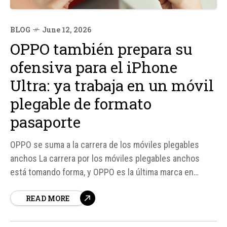
BLOG
June 12, 2026
OPPO también prepara su
ofensiva para el iPhone
Ultra: ya trabaja en un móvil
plegable de formato
pasaporte
OPPO se suma a la carrera de los móviles plegables
anchos La carrera por los móviles plegables anchos
está tomando forma, y OPPO es la última marca en
unirse a esta tendencia. Según una filtración de Digital
READ MORE
Chat Station, la compañía china está trabajando en un
nuevo móvil plegable con un diseño más...