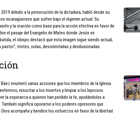
n 2019 debido a la persecución de la dictadura, habló desde su
hos nicaragüenses que sufren bajo el régimen actual. Su
sión y la oración como base para la acción efectiva en favor de
 sobre el pasaje del Evangelio de Mateo donde Jesús se
atida, el obispo destacó que esta imagen sigue siendo actual,
astor”, tristes, solas, desorientadas y desilusionadas.
ción
 Báez enumeró varias acciones que los miembros de la Iglesia
 enfermos, resucitar a los muertos y limpiar a los leprosos.
lver la esperanza a quienes han perdido la fe, ayudándoles a
ad. También significa oponerse a los poderes opresores que
 Dios acompaña y bendice los esfuerzos en favor de la libertad