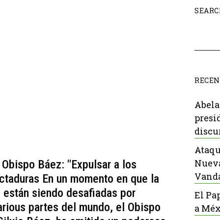
SEARC
RECEN
Abela
presi
discu
Ataqu
Nueva
Obispo Báez: "Expulsar a los
Vanda
ctaduras En un momento en que la
a están siendo desafiadas por
El Pa
arious partes del mundo, el Obispo
a Méx