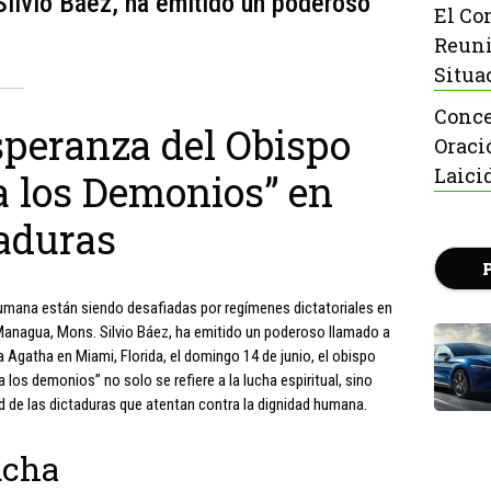
Silvio Báez, ha emitido un poderoso
El Co
Reuni
Situa
Conce
speranza del Obispo
Oraci
Laici
a los Demonios” en
aduras
humana están siendo desafiadas por regímenes dictatoriales en
 Managua, Mons. Silvio Báez, ha emitido un poderoso llamado a
a Agatha en Miami, Florida, el domingo 14 de junio, el obispo
 los demonios” no solo se refiere a la lucha espiritual, sino
dad de las dictaduras que atentan contra la dignidad humana.
ucha