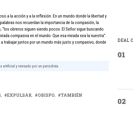
o a la acción y a la reflexión. En un mundo donde la libertad y
palabras nos recuerdan la importancia de la compasión, la
po, “los obreros siguen siendo pocos. El Señor sigue buscando
mirada compasiva en el mundo. Que esa mirada sea la nuestra”.
DEAL 
ón, a trabajar juntos por un mundo más justo y compasivo, donde
01
 artificial y revisado por un periodista.
S
EXPULSAR
OBISPO
TAMBIÉN
02