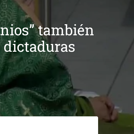
onios” también
s dictaduras