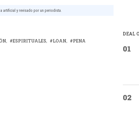
 artificial y revisado por un periodista.
DEAL 
IÓN
ESPIRITUALES
LOAN
PENA
01
02