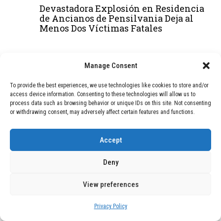
Devastadora Explosión en Residencia
de Ancianos de Pensilvania Deja al
Menos Dos Víctimas Fatales
DEAL OF THE MONTH
Manage Consent
01
TECNOLOGÍA
December 24, 2025
To provide the best experiences, we use technologies like cookies to store and/or
access device information. Consenting to these technologies will allow us to
Vídeo impactante: BYD revela en
process data such as browsing behavior or unique IDs on this site. Not consenting
grabación cómo añadir 400 km de rango
or withdrawing consent, may adversely affect certain features and functions.
en apenas 5 minutos de carga
Accept
02
TECNOLOGÍA
February 9, 2026
Deny
Motor de 800 W, rango de 45 km y
ruedas todo terreno: este scooter cuesta
solo 300 euros y representa una
View preferences
adquisición impresionante
Privacy Policy