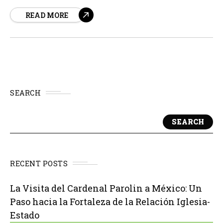
producción basada en la trilogía de novelas del mismo
READ MORE
nombre escritas por el maestro del terror, Stephen King.
Esta serie, que cuenta con tres...
SEARCH
SEARCH
RECENT POSTS
La Visita del Cardenal Parolin a México: Un
Paso hacia la Fortaleza de la Relación Iglesia-
Estado