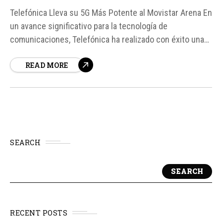
Telefónica Lleva su 5G Más Potente al Movistar Arena En
un avance significativo para la tecnología de
comunicaciones, Telefónica ha realizado con éxito una
prueba de conectividad 5G en la banda de 26 GHz,
READ MORE
también conocida como mmWave o banda milimétrica,
en el Movistar Arena.
SEARCH
SEARCH
RECENT POSTS