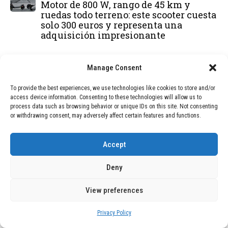
Motor de 800 W, rango de 45 km y
ruedas todo terreno: este scooter cuesta
solo 300 euros y representa una
adquisición impresionante
BLOG
December 24, 2025
Manage Consent
GAME se Une a la Oferta de Balizas V16
Geolocalizadas, Obligatorias a Partir de
To provide the best experiences, we use technologies like cookies to store and/or
2026
access device information. Consenting to these technologies will allow us to
process data such as browsing behavior or unique IDs on this site. Not consenting
or withdrawing consent, may adversely affect certain features and functions.
BLOG
December 24, 2025
Devastadora Explosión en Residencia
de Ancianos de Pensilvania Deja al
Accept
Menos Dos Víctimas Fatales
Deny
DEAL OF THE MONTH
View preferences
01
TECNOLOGÍA
December 24, 2025
Privacy Policy
Vídeo impactante: BYD revela en