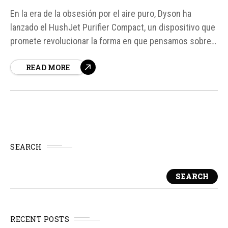
En la era de la obsesión por el aire puro, Dyson ha
lanzado el HushJet Purifier Compact, un dispositivo que
promete revolucionar la forma en que pensamos sobre
la purificación del aire en nuestros hogares. Con un
READ MORE
diseño compacto y silencioso, este purificador de aire
ha sido diseñado para proporcionar un aire limpio...
SEARCH
SEARCH
RECENT POSTS