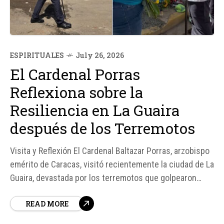
ESPIRITUALES
July 26, 2026
El Cardenal Porras
Reflexiona sobre la
Resiliencia en La Guaira
después de los Terremotos
Visita y Reflexión El Cardenal Baltazar Porras, arzobispo
emérito de Caracas, visitó recientemente la ciudad de La
Guaira, devastada por los terremotos que golpearon
Venezuela. La experiencia lo impactó profundamente,
READ MORE
destacando no solo la destrucción física, sino también
la fe y devoción de los afectados, que les ha permitido