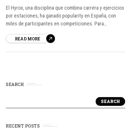
El Hyrox, una disciplina que combina carrera y ejercicios
por estaciones, ha ganado popularity en España, con
miles de participantes en competiciones. Para
satisfacer las necesidades de estos deportistas,
READ MORE
Amazfit ha lanzado dos relojes inteligentes: el Amazfit
Balance 3 y el Amazfit Balance Ultra. Estos relojes están
diseñados específicamente para el Hyrox, con una
biblioteca...
SEARCH
SEARCH
RECENT POSTS