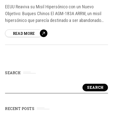
EEUU Reaviva su Misil Hipersónico con un Nuevo
Objetivo: Buques Chinos El AGM-183A ARRW, un misil
hipersónico que parecía destinado a ser abandonado
por la Fuerza Aérea de Estados Unidos, ha sido revivido
READ MORE
con un nuevo objetivo: perseguir buques chinos en el
Pacífico. Según fuentes, el proyecto ha recibido...
SEARCH
SEARCH
RECENT POSTS