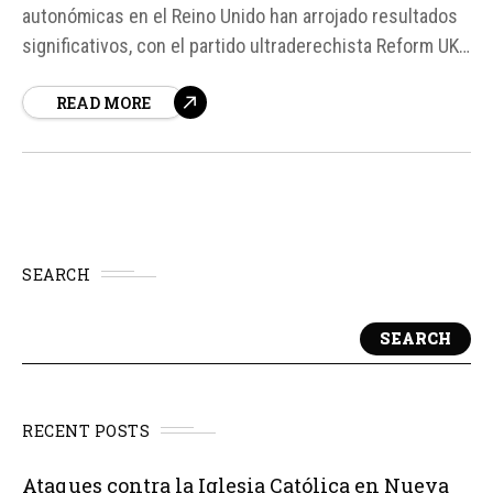
autonómicas en el Reino Unido han arrojado resultados
significativos, con el partido ultraderechista Reform UK
de Nigel Farage obteniendo una clara victoria. Esto ha
READ MORE
supuesto un varapalo para los laboristas de Keir Starmer
y un pésimo resultado para los tories, quienes se
encuentran en retroceso.
SEARCH
SEARCH
RECENT POSTS
Ataques contra la Iglesia Católica en Nueva