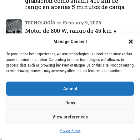
grabación cómo añadir 400 km de
rango en apenas 5 minutos de carga
TECNOLOGÍA
February 9, 2026
Motor de 800 W, rango de 45 km y
ruedas todo terreno: este scooter cuesta
Manage Consent
solo 300 euros y representa una
adquisición impresionante
To provide the best experiences, we use technologies like cookies to store and/or
access device information. Consenting to these technologies will allow us to
BLOG
December 24, 2025
process data such as browsing behavior or unique IDs on this site. Not consenting
or withdrawing consent, may adversely affect certain features and functions.
GAME se Une a la Oferta de Balizas V16
Geolocalizadas, Obligatorias a Partir de
2026
Accept
BLOG
December 24, 2025
Deny
Devastadora Explosión en Residencia
de Ancianos de Pensilvania Deja al
View preferences
Menos Dos Víctimas Fatales
Privacy Policy